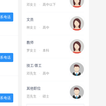
邓女士
·
高中以下
系电话
文员
林女士
·
高中
教师
罗女士
·
本科
系电话
技工/普工
邓先生
·
高中
其他职位
范先生
·
硕士
系电话