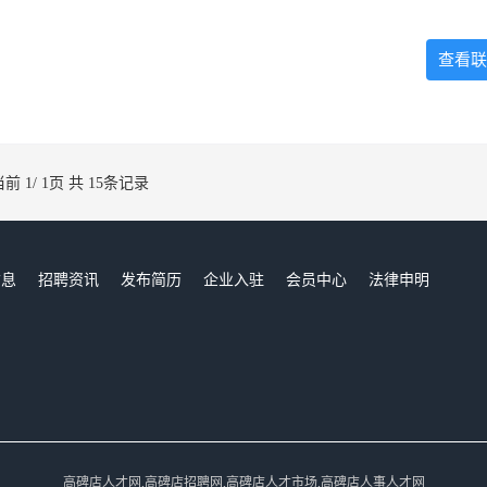
查看联
当前 1/ 1页 共 15条记录
信息
招聘资讯
发布简历
企业入驻
会员中心
法律申明
们
高碑店人才网,高碑店招聘网,高碑店人才市场,高碑店人事人才网