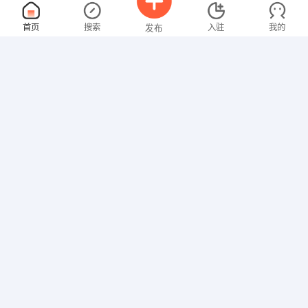
成本会计
面议
首页
搜索
入驻
我的
发布
08-08
性别不限
经验不限
华尔达（厦门）塑胶有限公司
申请
厦门市同安工业集中区湖里园37号
行政专员
面议
招聘信息
求职简历
08-08
性别不限
经验不限
正大（中国）体育用品有限公司
申请
泉州台商投资区洛阳桥北正大工业园
服装设计师
面议
08-08
性别不限
经验不限
正大（中国）体育用品有限公司
申请
泉州台商投资区洛阳桥北正大工业园