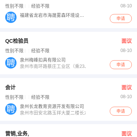
欧阳老师 发布 [行政文员 ] 招聘信息
08-10
性别不限
经验不限
【生命人寿保险股份有限公司龙岩中心支公司】 强势入驻
福建省龙岩市海晟雾森环境设计有限公司
申请
QC检验员
面议
08-10
性别不限
经验不限
泉州梅峰扣具有限公司
申请
泉州市南环路蔡庄工业区（乘23、29路公交车到江南科
会计
面议
08-10
性别不限
经验不限
泉州长龙教育资源开发有限公司
申请
泉州市田安北路玉祥大厦二楼长龙教育（人才大厦斜对面
营销,业务,
面议