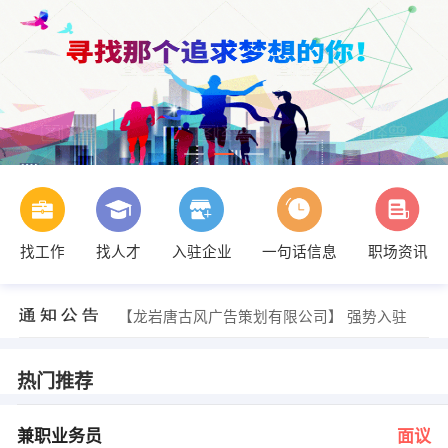
找工作
找人才
入驻企业
一句话信息
职场资讯
欧阳老师 发布 [行政文员 ] 招聘信息
【生命人寿保险股份有限公司龙岩中心支公司】 强势入驻
【龙岩市豪盟联合服务有限公司】 强势入驻
【龙岩唐古风广告策划有限公司】 强势入驻
【龙岩东革阿里饮料有限公司】 强势入驻
【华夏长城葡萄酒有限公司】 强势入驻
詹小姐 发布 [兼职业务员 ] 招聘信息
热门推荐
林先生 林小姐 发布 [QC检验员 ] 招聘信息
欧阳老师 发布 [会计 ] 招聘信息
李 发布 [营销,业务, ] 招聘信息
兼职业务员
面议