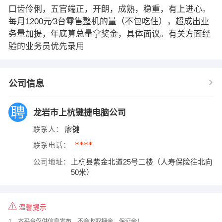
口齿伶俐，五官端正，开朗，成熟，稳重，有上进心。
每月1200元∕3台零售整机的量（不包吃住），超成出业
务量加提，年底算总量拿奖金，具体面议。有关方面经
验的业务员优先录用
公司信息
龙岩市上杭键捷电脑公司
联系人：
廖键
****
联系电话：
公司地址：
上杭县紫金北道25号二楼（人寿保险往北向
50米）
温馨提示
1、本平台仅供信息发布，不会收取押金、保证金！